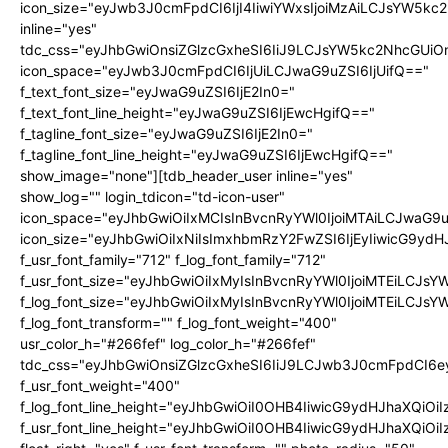
icon_size="eyJwb3J0cmFpdCI6IjI4IiwiYWxsIjoiMzAiLCJsYW5kc2N
inline="yes"
tdc_css="eyJhbGwiOnsiZGlzcGxheSI6IiJ9LCJsYW5kc2NhcGU
icon_space="eyJwb3J0cmFpdCI6IjUiLCJwaG9uZSI6IjUifQ=="
f_text_font_size="eyJwaG9uZSI6IjE2In0="
f_text_font_line_height="eyJwaG9uZSI6IjEwcHgifQ=="
f_tagline_font_size="eyJwaG9uZSI6IjE2In0="
f_tagline_font_line_height="eyJwaG9uZSI6IjEwcHgifQ=="
show_image="none"][tdb_header_user inline="yes"
show_log="" login_tdicon="td-icon-user"
icon_space="eyJhbGwiOiIxMCIsInBvcnRyYWl0IjoiMTAiLCJwaG9u
icon_size="eyJhbGwiOiIxNiIsImxhbmRzY2FwZSI6IjEyIiwicG9ydHJ
f_usr_font_family="712" f_log_font_family="712"
f_usr_font_size="eyJhbGwiOiIxMyIsInBvcnRyYWl0IjoiMTEiLCJs
f_log_font_size="eyJhbGwiOiIxMyIsInBvcnRyYWl0IjoiMTEiLCJs
f_log_font_transform="" f_log_font_weight="400"
usr_color_h="#266fef" log_color_h="#266fef"
tdc_css="eyJhbGwiOnsiZGlzcGxheSI6IiJ9LCJwb3J0cmFpdCI6
f_usr_font_weight="400"
f_log_font_line_height="eyJhbGwiOiI0OHB4IiwicG9ydHJhaXQiOi
f_usr_font_line_height="eyJhbGwiOiI0OHB4IiwicG9ydHJhaXQiOi