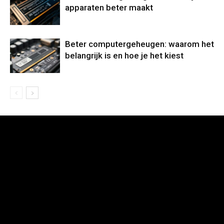
apparaten beter maakt
Beter computergeheugen: waarom het
belangrijk is en hoe je het kiest
[tdb_header_logo align_vert="content-vert-center"
tagline_pos="inline" tagline_align_vert="content-vert-center"
f_tagline_font_family="712" f_tagline_font_line_height="1"
f_text_font_size="eyJhbGwiOiI0MCIsInBvcnRyYWl0IjoiMzAiLCJ
f_tagline_font_size="eyJhbGwiOiI0MCIsInBvcnRyYWl0IjoiMzAiL
f_text_font_family="712" f_text_font_weight="400"
f_tagline_font_weight="300" icon_pos="" text="Gamers"
tagline_align_horiz="content-horiz-left" show_tagline=""
f_text_font_line_height="1" f_text_font_style=""