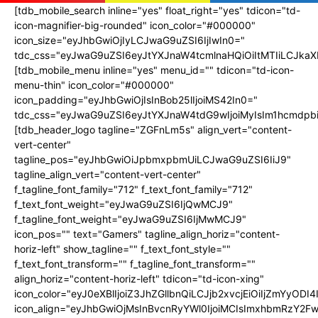
[tdb_mobile_search inline="yes" float_right="yes" tdicon="td-
icon-magnifier-big-rounded" icon_color="#000000"
icon_size="eyJhbGwiOjIyLCJwaG9uZSI6IjIwIn0="
tdc_css="eyJwaG9uZSI6eyJtYXJnaW4tcmlnaHQiOiItMTIiLCJka
[tdb_mobile_menu inline="yes" menu_id="" tdicon="td-icon-
menu-thin" icon_color="#000000"
icon_padding="eyJhbGwiOjIsInBob25lIjoiMS42In0="
tdc_css="eyJwaG9uZSI6eyJtYXJnaW4tdG9wIjoiMyIsIm1hcmdpbi
[tdb_header_logo tagline="ZGFnLm5s" align_vert="content-
vert-center"
tagline_pos="eyJhbGwiOiJpbmxpbmUiLCJwaG9uZSI6IiJ9"
tagline_align_vert="content-vert-center"
f_tagline_font_family="712" f_text_font_family="712"
f_text_font_weight="eyJwaG9uZSI6IjQwMCJ9"
f_tagline_font_weight="eyJwaG9uZSI6IjMwMCJ9"
icon_pos="" text="Gamers" tagline_align_horiz="content-
horiz-left" show_tagline="" f_text_font_style=""
f_text_font_transform="" f_tagline_font_transform=""
align_horiz="content-horiz-left" tdicon="td-icon-xing"
icon_color="eyJ0eXBlIjoiZ3JhZGllbnQiLCJjb2xvcjEiOiIjZ
icon_align="eyJhbGwiOjMsInBvcnRyYWl0IjoiMCIsImxhbmRzY2Fw