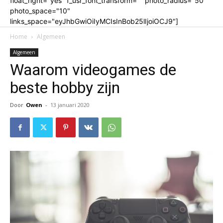
float_right="yes" f_usr_font_transform="" photo_radius="50"
photo_space="10"
links_space="eyJhbGwiOiIyMCIsInBob25lIjoiOCJ9"]
Home
Algemeen
Algemeen
Waarom videogames de
beste hobby zijn
Door
Owen
-
13 januari 2020