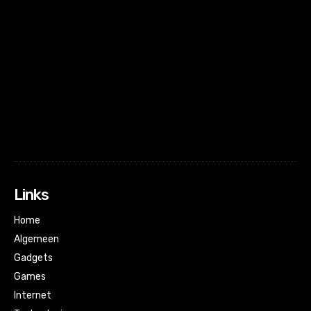
f_text_font_transform="" f_tagline_font_transform=""
align_horiz="content-horiz-left" text_color="#ffffff"
tagline_color="rgba(255,255,255,0.7)"
f_text_font_spacing="-1" f_tagline_font_spacing="-1"
tdicon="td-icon-xing"
icon_color="eyJ0eXBlIjoiZ3JhZGllbnQiLCJjb2xvcjEiOiIjZm
icon_align="3"
icon_size="eyJwb3J0cmFpdCI6IjM2IiwicGhvbmUiOiIzNiJ9"
tdc_css="eyJhbGwiOnsibWFyZ2luLWJvdHRvbSI6IjMwIiwiZGlzcG
tagline="ZGFnLm5s"]
Links
Home
Algemeen
Gadgets
Games
Internet