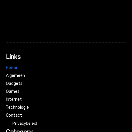
tdicon="td-icon-xing"
icon_color="eyJ0eXBlIjoiZ3JhZGllbnQiLCJjb2xvcjEiOiIjZm
icon_align="3"
icon_size="eyJwb3J0cmFpdCI6IjM2IiwicGhvbmUiOiIzNiJ9"
tdc_css="eyJhbGwiOnsibWFyZ2luLWJvdHRvbSI6IjMwIiwiZGlzcG
tagline="ZGFnLm5s"]
Links
Home
Algemeen
Gadgets
Games
Internet
Technologie
Contact
Privacybeleid
Category