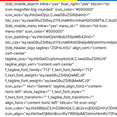
[tdb_mobile_search inline="yes" float_right="yes" tdicon="td-
icon-magnifier-big-rounded" icon_color="#000000"
icon_size="eyJhbGwiOjIyLCJwaG9uZSI6IjIwIn0="
tdc_css="eyJwaG9uZSI6eyJtYXJnaW4tcmlnaHQiOiItMTIiLCJka
[tdb_mobile_menu inline="yes" menu_id="" tdicon="td-icon-
menu-thin" icon_color="#000000"
icon_padding="eyJhbGwiOjIsInBob25lIjoiMS42In0="
tdc_css="eyJwaG9uZSI6eyJtYXJnaW4tdG9wIjoiMyIsIm1hcmdpbi
[tdb_header_logo tagline="ZGFnLm5s" align_vert="content-
vert-center"
tagline_pos="eyJhbGwiOiJpbmxpbmUiLCJwaG9uZSI6IiJ9"
tagline_align_vert="content-vert-center"
f_tagline_font_family="712" f_text_font_family="712"
f_text_font_weight="eyJwaG9uZSI6IjQwMCJ9"
f_tagline_font_weight="eyJwaG9uZSI6IjMwMCJ9"
icon_pos="" text="Gamers" tagline_align_horiz="content-
horiz-left" show_tagline="" f_text_font_style=""
f_text_font_transform="" f_tagline_font_transform=""
align_horiz="content-horiz-left" tdicon="td-icon-xing"
icon_color="eyJ0eXBlIjoiZ3JhZGllbnQiLCJjb2xvcjEiOiIjZ
icon_align="eyJhbGwiOjMsInBvcnRyYWl0IjoiMCIsImxhbmRzY2Fw