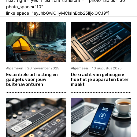
float_right="yes" f_usr_font_transform="" photo_radius="50"
photo_space="10"
links_space="eyJhbGwiOiIyMCIsInBob25lIjoiOCJ9"]
Algemeen
20 november 2025
Algemeen
10 augustus 2025
Essentiële uitrusting en
De kracht van geheugen:
gadgets voor jouw
hoe het je apparaten beter
buitenavonturen
maakt