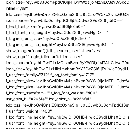
icon_size="eyJwb3J0cmFpdCI6IjI4IiwiYWxsIjoiMzAiLCJsYW5kc2N
inline="yes"
tdc_css="eyJhbGwiOnsiZGlzcGxheSI6IiJ9LCJsYW5kc2NhcGU
icon_space="eyJwb3J0cmFpdCI6IjUiLCJwaG9uZSI6IjUifQ=="
f_text_font_size="eyJwaG9uZSI6IjE2In0="
f_text_font_line_height="eyJwaG9uZSI6IjEwcHgifQ=="
f_tagline_font_size="eyJwaG9uZSI6IjE2In0="
f_tagline_font_line_height="eyJwaG9uZSI6IjEwcHgifQ=="
show_image="none"][tdb_header_user inline="yes"
show_log="" login_tdicon="td-icon-user"
icon_space="eyJhbGwiOiIxMCIsInBvcnRyYWl0IjoiMTAiLCJwaG9u
icon_size="eyJhbGwiOiIxNiIsImxhbmRzY2FwZSI6IjEyIiwicG9ydHJ
f_usr_font_family="712" f_log_font_family="712"
f_usr_font_size="eyJhbGwiOiIxMyIsInBvcnRyYWl0IjoiMTEiLCJs
f_log_font_size="eyJhbGwiOiIxMyIsInBvcnRyYWl0IjoiMTEiLCJs
f_log_font_transform="" f_log_font_weight="400"
usr_color_h="#266fef" log_color_h="#266fef"
tdc_css="eyJhbGwiOnsiZGlzcGxheSI6IiJ9LCJwb3J0cmFpdCI6
f_usr_font_weight="400"
f_log_font_line_height="eyJhbGwiOiI0OHB4IiwicG9ydHJhaXQiOi
f_usr_font_line_height="eyJhbGwiOiI0OHB4IiwicG9ydHJhaXQiOi