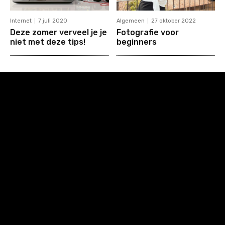
Internet
7 juli 2020
Algemeen
27 oktober 2022
Deze zomer verveel je je
Fotografie voor
niet met deze tips!
beginners
[tdb_header_logo align_vert="content-vert-center"
tagline_pos="inline" tagline_align_vert="content-vert-center"
f_tagline_font_family="712" f_tagline_font_line_height="1"
f_text_font_size="eyJhbGwiOiI0MCIsInBvcnRyYWl0IjoiMzAiLCJ
f_tagline_font_size="eyJhbGwiOiI0MCIsInBvcnRyYWl0IjoiMzAiL
f_text_font_family="712" f_text_font_weight="400"
f_tagline_font_weight="300" icon_pos="" text="Gamers"
tagline_align_horiz="content-horiz-left" show_tagline=""
f_text_font_line_height="1" f_text_font_style=""
f_text_font_transform="" f_tagline_font_transform=""
align_horiz="content-horiz-left" text_color="#ffffff"
tagline_color="rgba(255,255,255,0.7)"
f_text_font_spacing="-1" f_tagline_font_spacing="-1"