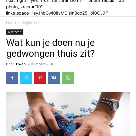
float_right="yes" f_usr_font_transform="" photo_radius="50"
photo_space="10"
links_space="eyJhbGwiOiIyMCIsInBob25lIjoiOCJ9"]
Home
Algemeen
Algemeen
Wat kun je doen nu je
gedwongen thuis zit?
Door
Owen
-
18 maart 2020