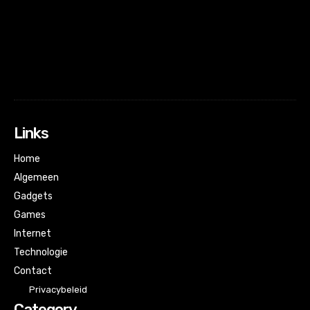
tdicon="td-icon-xing"
icon_color="eyJ0eXBlIjoiZ3JhZGllbnQiLCJjb2xvcjEiOiIjZm
icon_align="3"
icon_size="eyJwb3J0cmFpdCI6IjM2IiwicGhvbmUiOiIzNiJ9"
tdc_css="eyJhbGwiOnsibWFyZ2luLWJvdHRvbSI6IjMwIiwiZGlzcG
tagline="ZGFnLm5s"]
Links
Home
Algemeen
Gadgets
Games
Internet
Technologie
Contact
Privacybeleid
Category