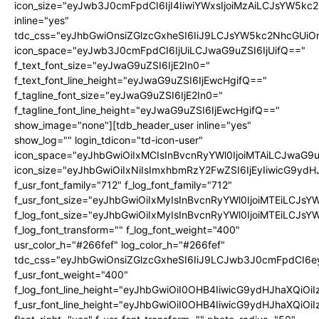
icon_size="eyJwb3J0cmFpdCI6IjI4IiwiYWxsIjoiMzAiLCJsYW5kc2N
inline="yes"
tdc_css="eyJhbGwiOnsiZGlzcGxheSI6IiJ9LCJsYW5kc2NhcGU
icon_space="eyJwb3J0cmFpdCI6IjUiLCJwaG9uZSI6IjUifQ=="
f_text_font_size="eyJwaG9uZSI6IjE2In0="
f_text_font_line_height="eyJwaG9uZSI6IjEwcHgifQ=="
f_tagline_font_size="eyJwaG9uZSI6IjE2In0="
f_tagline_font_line_height="eyJwaG9uZSI6IjEwcHgifQ=="
show_image="none"][tdb_header_user inline="yes"
show_log="" login_tdicon="td-icon-user"
icon_space="eyJhbGwiOiIxMCIsInBvcnRyYWl0IjoiMTAiLCJwaG9u
icon_size="eyJhbGwiOiIxNiIsImxhbmRzY2FwZSI6IjEyIiwicG9ydHJ
f_usr_font_family="712" f_log_font_family="712"
f_usr_font_size="eyJhbGwiOiIxMyIsInBvcnRyYWl0IjoiMTEiLCJs
f_log_font_size="eyJhbGwiOiIxMyIsInBvcnRyYWl0IjoiMTEiLCJs
f_log_font_transform="" f_log_font_weight="400"
usr_color_h="#266fef" log_color_h="#266fef"
tdc_css="eyJhbGwiOnsiZGlzcGxheSI6IiJ9LCJwb3J0cmFpdCI6
f_usr_font_weight="400"
f_log_font_line_height="eyJhbGwiOiI0OHB4IiwicG9ydHJhaXQiOi
f_usr_font_line_height="eyJhbGwiOiI0OHB4IiwicG9ydHJhaXQiOi