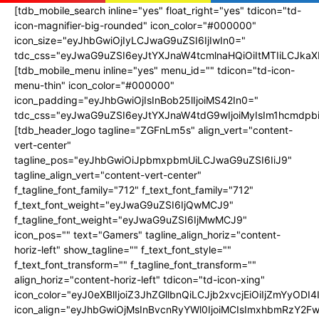
[tdb_mobile_search inline="yes" float_right="yes" tdicon="td-
icon-magnifier-big-rounded" icon_color="#000000"
icon_size="eyJhbGwiOjIyLCJwaG9uZSI6IjIwIn0="
tdc_css="eyJwaG9uZSI6eyJtYXJnaW4tcmlnaHQiOiItMTIiLCJka
[tdb_mobile_menu inline="yes" menu_id="" tdicon="td-icon-
menu-thin" icon_color="#000000"
icon_padding="eyJhbGwiOjIsInBob25lIjoiMS42In0="
tdc_css="eyJwaG9uZSI6eyJtYXJnaW4tdG9wIjoiMyIsIm1hcmdpbi
[tdb_header_logo tagline="ZGFnLm5s" align_vert="content-
vert-center"
tagline_pos="eyJhbGwiOiJpbmxpbmUiLCJwaG9uZSI6IiJ9"
tagline_align_vert="content-vert-center"
f_tagline_font_family="712" f_text_font_family="712"
f_text_font_weight="eyJwaG9uZSI6IjQwMCJ9"
f_tagline_font_weight="eyJwaG9uZSI6IjMwMCJ9"
icon_pos="" text="Gamers" tagline_align_horiz="content-
horiz-left" show_tagline="" f_text_font_style=""
f_text_font_transform="" f_tagline_font_transform=""
align_horiz="content-horiz-left" tdicon="td-icon-xing"
icon_color="eyJ0eXBlIjoiZ3JhZGllbnQiLCJjb2xvcjEiOiIjZ
icon_align="eyJhbGwiOjMsInBvcnRyYWl0IjoiMCIsImxhbmRzY2Fw