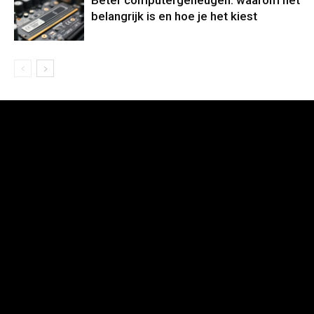
Beter computergeheugen: waarom het
belangrijk is en hoe je het kiest
[tdb_header_logo align_vert="content-vert-center"
tagline_pos="inline" tagline_align_vert="content-vert-center"
f_tagline_font_family="712" f_tagline_font_line_height="1"
f_text_font_size="eyJhbGwiOiI0MCIsInBvcnRyYWl0IjoiMzAiLCJ
f_tagline_font_size="eyJhbGwiOiI0MCIsInBvcnRyYWl0IjoiMzAiL
f_text_font_family="712" f_text_font_weight="400"
f_tagline_font_weight="300" icon_pos="" text="Gamers"
tagline_align_horiz="content-horiz-left" show_tagline=""
f_text_font_line_height="1" f_text_font_style=""
f_text_font_transform="" f_tagline_font_transform=""
align_horiz="content-horiz-left" text_color="#ffffff"
tagline_color="rgba(255,255,255,0.7)"
f_text_font_spacing="-1" f_tagline_font_spacing="-1"